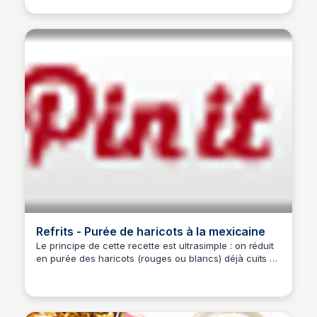
douceur unique au plat savoureux de poulet.
Refrits - Purée de haricots à la mexicaine
Le principe de cette recette est ultrasimple : on réduit
en purée des haricots (rouges ou blancs) déjà cuits et
on les fait revenir avec quelques condiments. Le
résultat est assez rustique (et peu photogénique) mais
ne vous y trompez pas... c'est absolument délicieux.