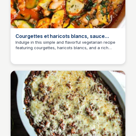
Courgettes et haricots blancs, sauce
tomate
Indulge in this simple and flavorful vegetarian recipe
featuring courgettes, haricots blancs, and a rich
tomato sauce. Find it on Menu Végétarien, your go-to
source for easy and delicious meals.