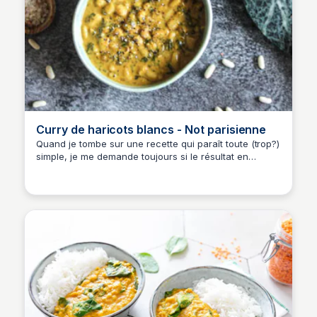
Curry de haricots blancs - Not parisienne
Quand je tombe sur une recette qui paraît toute (trop?)
simple, je me demande toujours si le résultat en
vaudra vraiment la peine. Avec ce curry de haricots
blancs, la réponse est oui. Très peu d’ingrédients, une
préparation express, et pourtant on obtient une
assiette crémeuse, réconfortante et pleine de
saveurs, comme si elle avait […]