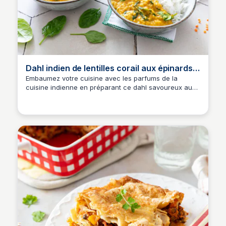
Dahl indien de lentilles corail aux épinards -
Recettes de cuisine Ôdélices
Embaumez votre cuisine avec les parfums de la
cuisine indienne en préparant ce dahl savoureux aux
épinards et aux lentilles corail. Les...