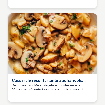
Casserole réconfortante aux haricots
blancs et champignons
Découvrez sur Menu Végétarien, notre recette
"Casserole réconfortante aux haricots blancs et
champignons" parmi toutes nos recettes simples pour
la semaine. Cette recette savoureuse et réconfortante
est idéale pour un repas en famille ou entre amis.