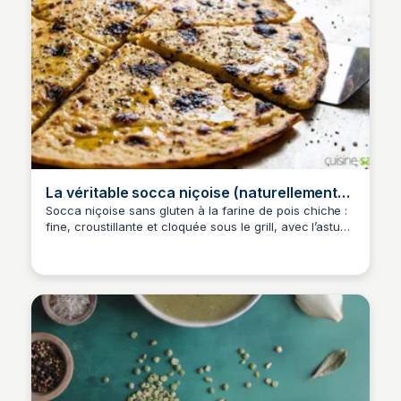
La véritable socca niçoise (naturellement
sans gluten)
Socca niçoise sans gluten à la farine de pois chiche :
fine, croustillante et cloquée sous le grill, avec l’astuce
de la plaque brûlante. À servir bien chaude et très
poivrée.