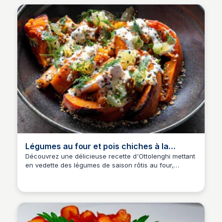
Légumes au four et pois chiches à la
harissa
Découvrez une délicieuse recette d'Ottolenghi mettant
en vedette des légumes de saison rôtis au four,
accompagnés de pois chiches épicés à la harissa et
dukkah. Parfaite pour un repas savoureux et sain,
cette recette met en valeur des ingrédients frais et
aromatiques.