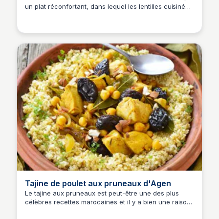
un plat réconfortant, dans lequel les lentilles cuisinées
sont en partie mixées! Cette recette savoureuse
combine des ingrédients simples pour un repas
chaleureux et nourrissant.
Tajine de poulet aux pruneaux d'Agen
Le tajine aux pruneaux est peut-être une des plus
célèbres recettes marocaines et il y a bien une raison.
Imprégnés de sauce, les pruneaux apportent une