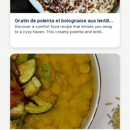
Gratin de polenta et bolognaise aux lentilles
- Not parisienne
Discover a comfort food recipe that whisks you away
to a cozy haven. This creamy polenta and lentil
bolognaise gratin will satisfy your cravings and
become a permanent resident in your culinary
memories.