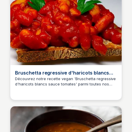
Bruschetta regressive d'haricots blancs
sauce tomates
Découvrez notre recette vegan 'Bruschetta regressive
d'haricots blancs sauce tomates' parmi toutes nos
recettes vegan simples et savoureuses. Cette recette
met en avant des ingrédients frais et savoureux pour
un plat délicieux et facile à préparer.