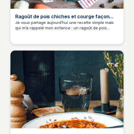
Ragoût de pois chiches et courge façon
minestrone
Je vous partage aujourd’hui une recette simple mais
qui m’a rappelé mon enfance : un ragoût de pois
chiches et courge façon minestrone. Je l’ai imaginé un
soir pour finir un reste de nouilles et quelques
légumes qui traînaient dans mon frigo.