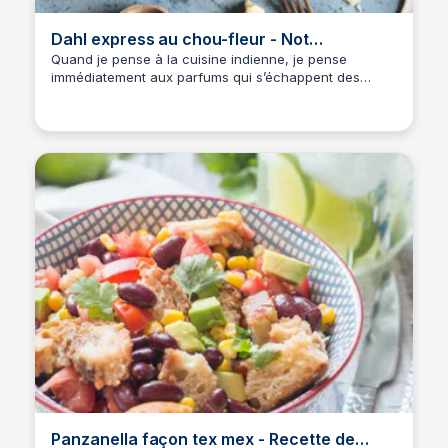
Dahl express au chou-fleur - Not
parisienneCopy linkTrouver instantanément
Quand je pense à la cuisine indienne, je pense
immédiatement aux parfums qui s’échappent des
des services à ajouter à
casseroles : le cumin, la coriandre et le curcuma. On
n’a pas besoin de passer des heures en cuisine ni de
chercher des ingrédients rares pour retrouver cette
ambiance dans son assiette. C’est ce que j’aime avec
le dahl : […]
Panzanella façon tex mex - Recette de