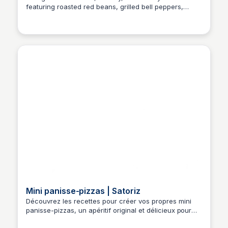
featuring roasted red beans, grilled bell peppers,
bulgur, and a hint of cumin and lemon. A quick and
easy recipe to brighten up your day!
Mini panisse-pizzas | Satoriz
Découvrez les recettes pour créer vos propres mini
panisse-pizzas, un apéritif original et délicieux pour
vos réunions amicales.