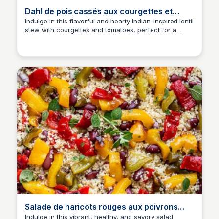
Dahl de pois cassés aux courgettes et
tomates
Indulge in this flavorful and hearty Indian-inspired lentil
stew with courgettes and tomatoes, perfect for a
comforting and nutritious meal. Find it on Menu
Végétarien, your go-to source for simple and delicious
vegetarian recipes for the week.
Salade de haricots rouges aux poivrons
grillés, semoule et cumin
Indulge in this vibrant, healthy, and savory salad