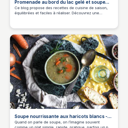
Promenade au bord du lac gelé et soupe
réconfortante
Ce blog propose des recettes de cuisine de saison,
équilibrées et faciles à réaliser. Découvrez une
promenade au bord d'un lac gelé accompagnée d'une
délicieuse soupe aux lentilles vertes du Puy.
Soupe nourrissante aux haricots blancs -
Not parisienne
Quand on parle de soupe, on l’imagine souvent
comme un plat simple, rapide, pratique, parfois un peu