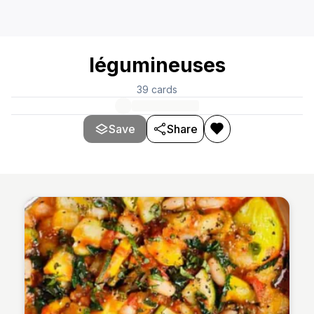
légumineuses
39
cards
Save
Share