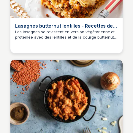
Lasagnes butternut lentilles - Recettes de
cuisine Ôdélices
Les lasagnes se revisitent en version végétarienne et
protéinée avec des lentilles et de la courge butternut.
Découvrez notre recette...