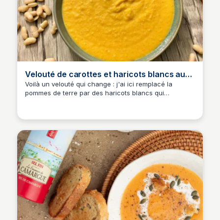
Velouté de carottes et haricots blancs au
chèvre frais
Voilà un velouté qui change : j'ai ici remplacé la
pommes de terre par des haricots blancs qui
apportent consistance et onctuosité. Le chèvre frais
amène une légère touche d'acidité.