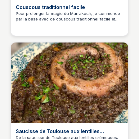
Couscous traditionnel facile
Pour prolonger la magie du Marrakech, je commence
par la base avec ce couscous traditionnel facile et
adapté à nos cuisines occidentales. Le goût est intact
grâce au Ras el hanout (le fameux mélange de 27
épices utilisé pour les tajines et les couscous).
Saucisse de Toulouse aux lentilles
crémeuses
De la saucisse de Toulouse aux lentilles crémeuses,