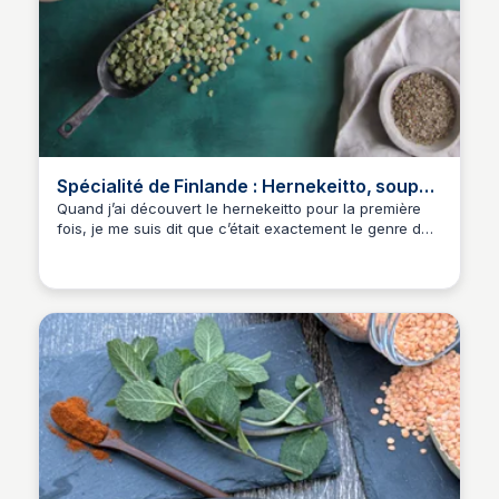
Spécialité de Finlande : Hernekeitto, soupe
aux pois cassés
Quand j’ai découvert le hernekeitto pour la première
fois, je me suis dit que c’était exactement le genre de
plat que je devais tester de faire à la maison à mon
retour de vacances à Helsinki. Une soupe de pois
cassés, épaisse et rustique, sans chichi, c’est tout ce
que j’aime!