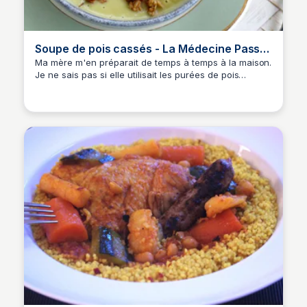
Soupe de pois cassés - La Médecine Passe
Par La Cuisine
Ma mère m'en préparait de temps à temps à la maison.
Je ne sais pas si elle utilisait les purées de pois
cassés de Picard qui ont été souvent mon alternative
quand j'avais envie d'en déguster mais en tout cas,
aujourd'hui, j'ai préféré la préparer moi-même...