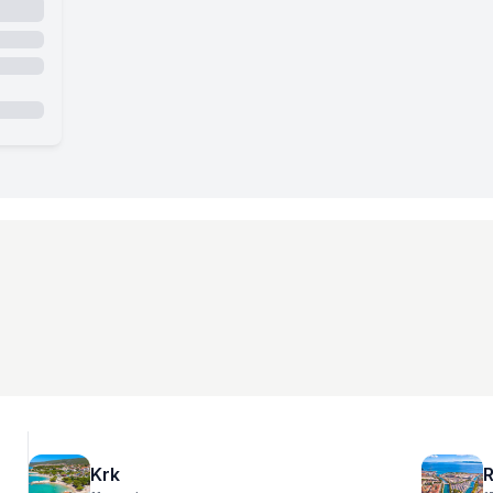
Krk
R