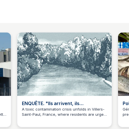
ENQUÊTE. "Ils arrivent, ils
Po
ns
s'installent, ils produisent, ils
au
A toxic contamination crisis unfolds in Villers-
Gén
tte
Saint-Paul, France, where residents are urged
pre
polluent" : dans l’Oise, la colère fac
co
Maël Vielle
s
to avoid consuming local food and water due
pro
to high levels of PFAS pollutants detected near
for