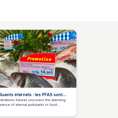
lluants éternels : les PFAS sont
ssi présents dans nos aliments
érations futures uncovers the alarming
sence of eternal pollutants in food
mme les œufs ou le poisson
Maël Vielle
ducts such as fish, eggs, and milk, calling
 stricter monitoring and control. Discover