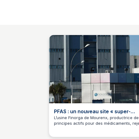
PFAS : un nouveau site « super-
émetteur » identifié à Mourenx da
L’usine Finorga de Mourenx, productrice de
principes actifs pour des médicaments, reje
les Pyrénées-Atlantiques
Maël Vielle
des quantités préoccupantes de PFAS dan
l’eau. La source exacte de la contamination