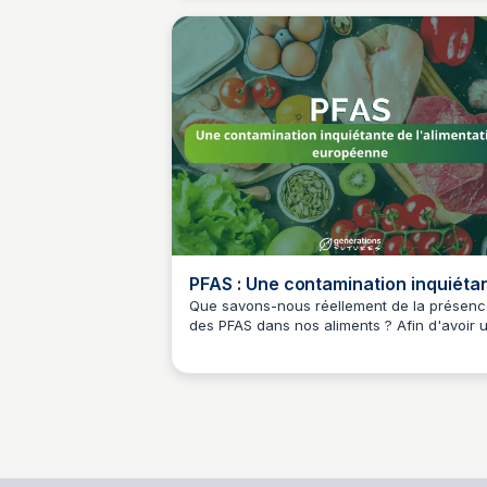
n’est pour l’instant pas identifiée.
PFAS : Une contamination inquiéta
de l'alimentation européenne révé
Que savons-nous réellement de la présenc
des PFAS dans nos aliments ? Afin d'avoir 
par une nouvelle enquête d
Maël Vielle
vision élargie des contaminations PFAS dan
les denrées