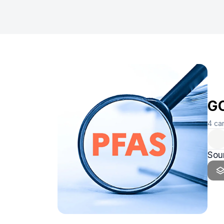
GO
4
ca
Sou