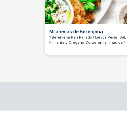
Milanesas de Berenjena
1 Berenjena Pan Rallado Huevos Perejil Sal,
Pimienta y Orégano Cortar en láminas de 1 cm.
O
Ori
de grosor. Mojar en huevo con los
condimentos y el perejil (también puede
agregarse queso rallado). Pasar por pan
rallado. Cocinar unos 10 minutos en el horn