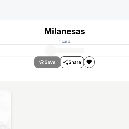
Milanesas
1
card
Save
Share