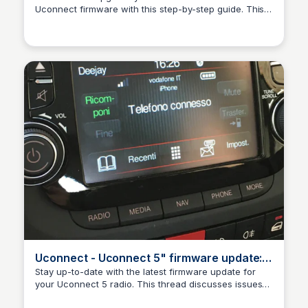
Uconnect firmware with this step-by-step guide. This
Urs Fölmli
software update is specific to UK and European
Uconnect 5-inch systems.
Uconnect - Uconnect 5" firmware update:
13.00.80.01 | The FIAT Forum
Stay up-to-date with the latest firmware update for
your Uconnect 5 radio. This thread discusses issues
Urs Fölmli
with Bluetooth pairing on newer iPhones and solutions