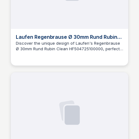
Laufen Regenbrause Ø 30mm Rund Rubin
Clean HF504725100000
Discover the unique design of Laufen's Regenbrause
Ø 30mm Rund Rubin Clean HF504725100000, perfect
Urs Fölmli
for everyday use in modern bathrooms. This
showerhead is part of Laufen's comprehensive range
of hygienic solutions for a healthier and more
sustainable living. Learn more!