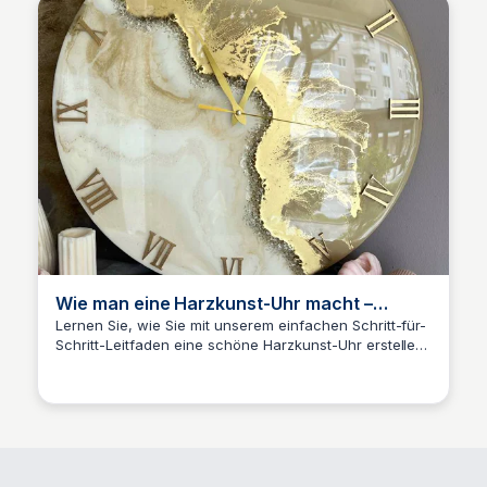
Wie man eine Harzkunst-Uhr macht –
Schritt-für-Schritt-Anleitung
Lernen Sie, wie Sie mit unserem einfachen Schritt-für-
Schritt-Leitfaden eine schöne Harzkunst-Uhr erstellen.
Urs Fölmli
Perfekt für DIY-Enthusiasten und Harzkunstliebhaber!