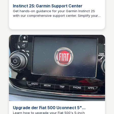
Instinct 2S: Garmin Support Center
Get hands-on guidance for your Garmin Instinct 2S
with our comprehensive support center. Simplify your
Urs Fölmli
navigation and explore new possibilities with our
intuitive resources and expert advice.
Upgrade der Fiat 500 Uconnect 5"
Firmware - iFixit Reparaturanleitung
Learn how to upgrade your Fiat 500's 5-inch