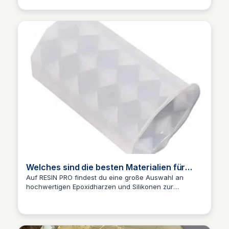
found through software updates.
Welches sind die besten Materialien für
Gießformen mit Epoxidharz?
Auf RESIN PRO findest du eine große Auswahl an
hochwertigen Epoxidharzen und Silikonen zur
Urs Fölmli
Herstellung deiner kreativen Projekte! Diese Seite hilft
dir, die besten Materialien für Gießformen mit
Epoxidharz zu wählen.