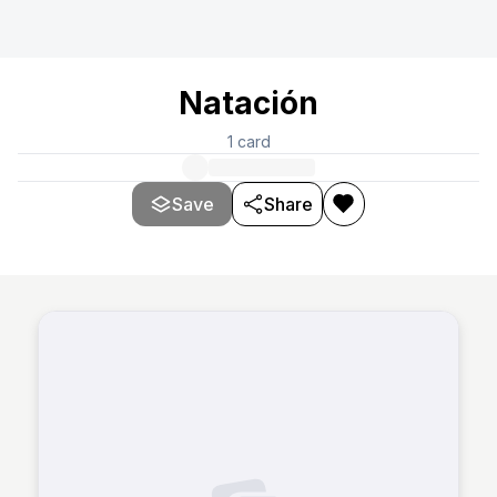
Natación
1
card
Save
Share