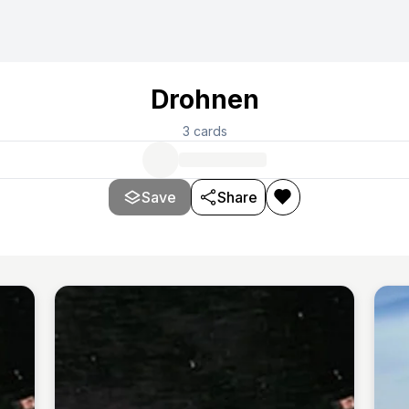
Drohnen
3
cards
Save
Share