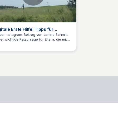
itale Erste Hilfe: Tipps für
hwierige Situationen
ser Instagram-Beitrag von Janina Schmitt
tet wichtige Ratschläge für Eltern, die mit
M
Markus Medinger
italen Herausforderungen konfrontiert sind.
wird betont, wie man in kritischen
enten richtig reagiert und welche Schritte
 sicheren Handhabung von belastenden
alten unternommen werden sollten.