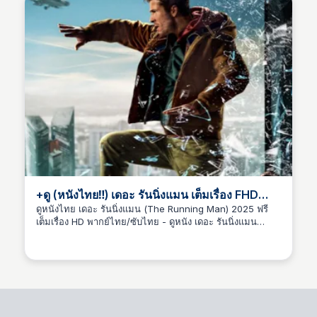
+ดู (หนังไทย‼️) เดอะ รันนิ่งแมน เต็มเรื่อง FHD
[พากย์ไทย-ซับไทย] ดูหนังฟรี!
ดูหนังไทย เดอะ รันนิ่งแมน (The Running Man) 2025 ฟรี
เต็มเรื่อง HD พากย์ไทย/ซับไทย - ดูหนัง เดอะ รันนิ่งแมน
therunningman
(2025) เต็มเรื่องออนไลน์ฟรี พากย์ไทย/ซับไทย 𝙵𝚞𝚕𝚕 𝙷𝙳
ผ่าน SmartTV ไม่มีโฆษณา ไม่ต้องโหลด App ▶ รับชม
หนัง➾ เดอะ รันนิ่งแมน เต็มเรื่อง 2025 ▶ รับชมหนัง➾ เดอะ
รันนิ่งแมน เต็มเรื่อง 2025 เดอะ รันนิ่งแมน (The Running
Man) ในอดีตผลงานหนังเรื่องนี้ก็คือหนังสร้างชื่ออีกเรื่องให้กับ
อาร์โนลด์ ชวาร์เซเน็กเกอร์ ที่หยิบเอานิยายเล่มดังจากปลาย
ปากกาของ "สตีเฟน คิง" ที่เต็มไปด้วยเนื้อหาจิดกัดสังคมได้