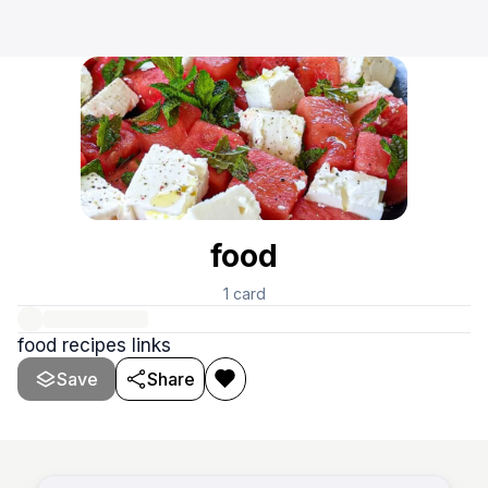
food
1
card
food recipes links
Save
Share