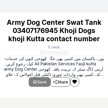
Army Dog Center Swat Tank
03407176945 Khoji Dogs
khoji Kutta contact number
0
cards
-پورے پاکستان ميں کسی بھی جگہ کھوجی کتوں کی خدمات
کيلۓ رجوع کريں۔ All Pakistan Services Fauji kutta
army Dog Center آرمی ڈاگ سنٹر کے تربیت یافتہ کھوجی
کتے کسی بھی واردات چوری ڈکیٹی قتل اغوااس کے علاوہ
کسی بھی قسم کی واردات کی صورت میں فوری رابطہ
Save
Share
کریں۔ ھمارا یہ ماننا ہے کہ ہمارے کھوجی کتے آپ کے ساتھ
ھونے والی واردات کا سراغ لگا لیں گے۔ ہمارے دفاتر
پاکستان کے تمام شہروں میں موجود ہیں۔ کراچی،کوئٹ