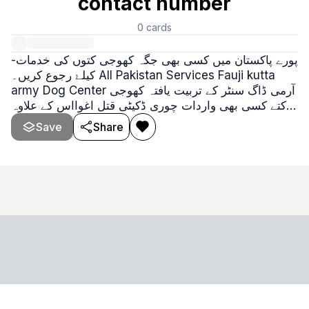
contact number
0
cards
-پورے پاکستان ميں کسی بھی جگہ کھوجی کتوں کی خدمات
کيلۓ رجوع کريں۔ All Pakistan Services Fauji kutta
army Dog Center آرمی ڈاگ سنٹر کے تربیت یافتہ کھوجی
کتے کسی بھی واردات چوری ڈکیٹی قتل اغوااس کے علاوہ
کسی بھی قسم کی واردات کی صورت میں فوری رابطہ
Save
Share
کریں۔ ھمارا یہ ماننا ہے کہ ہمارے کھوجی کتے آپ کے ساتھ
ھونے والی واردات کا سراغ لگا لیں گے۔ ہمارے دفاتر
پاکستان کے تمام شہروں میں موجود ہیں۔ کراچی،کوئٹ