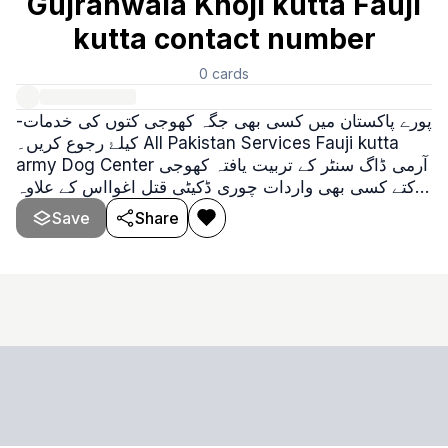
Gujranwala Khoji kutta Fauji
kutta contact number
0
cards
-پورے پاکستان ميں کسی بھی جگہ کھوجی کتوں کی خدمات
کيلۓ رجوع کريں۔ All Pakistan Services Fauji kutta
army Dog Center آرمی ڈاگ سنٹر کے تربیت یافتہ کھوجی
کتے کسی بھی واردات چوری ڈکیٹی قتل اغوااس کے علاوہ
کسی بھی قسم کی واردات کی صورت میں فوری رابطہ
Save
Share
کریں۔ ھمارا یہ ماننا ہے کہ ہمارے کھوجی کتے آپ کے ساتھ
ھونے والی واردات کا سراغ لگا لیں گے۔ ہمارے دفاتر
پاکستان کے تمام شہروں میں موجود ہیں۔ کراچی،کوئٹ