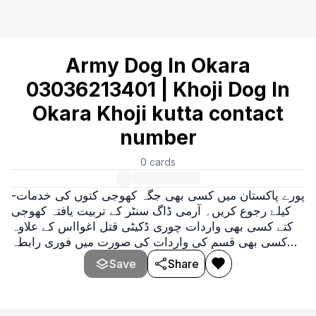
Army Dog In Okara
03036213401 | Khoji Dog In
Okara Khoji kutta contact
number
0
cards
-پورے پاکستان ميں کسی بھی جگہ کھوجی کتوں کی خدمات
کيلۓ رجوع کريں۔ آرمی ڈاگ سنٹر کے تربیت یافتہ کھوجی
کتے کسی بھی واردات چوری ڈکیٹی قتل اغوااس کے علاوہ
کسی بھی قسم کی واردات کی صورت میں فوری رابطہ
کریں۔ ھمارا یہ ماننا ہے کہ ہمارے کھوجی کتے آپ کے ساتھ
Save
Share
ھونے والی واردات کا سراغ لگا لیں گے۔ ہمارے دفاتر
پاکستان کے تمام شہروں میں موجود ہیں۔ آرمی ڈاگ سنٹر
کے دفاتر مندرجہ ذیل علاقوں میں چوبیس گھنٹے خدم